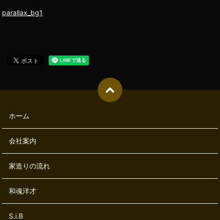
parallax_bg1
ホーム
会社案内
家造りの流れ
和魂洋才
S.i.B