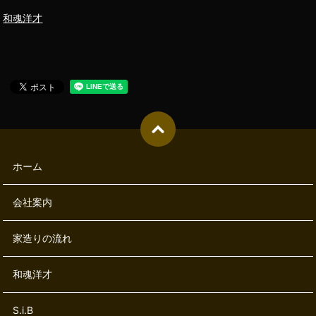
和魂洋才
ホーム
会社案内
家造りの流れ
和魂洋才
S.i.B